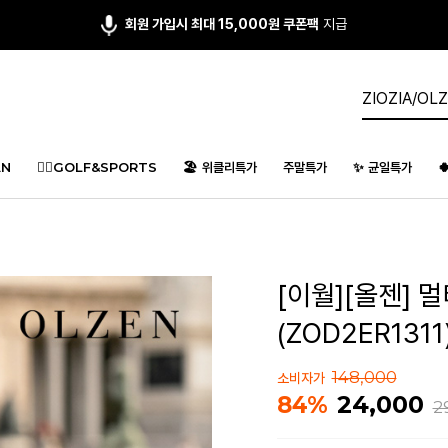
회원 가입시 최대 15,000원 쿠폰팩
지급
N
🏌️‍♂️GOLF&SPORTS
🏖️ 위클리특가
주말특가
✨ 균일특가

[이월][올젠] 
(ZOD2ER1311
148,000
소비자가
24,000
84%
2