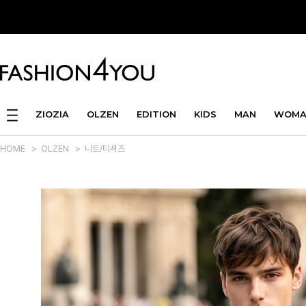
ZIOZIA
OLZEN
EDITION
KIDS
MAN
WOMA
HOME
>
OLZEN
>
니트/티셔츠