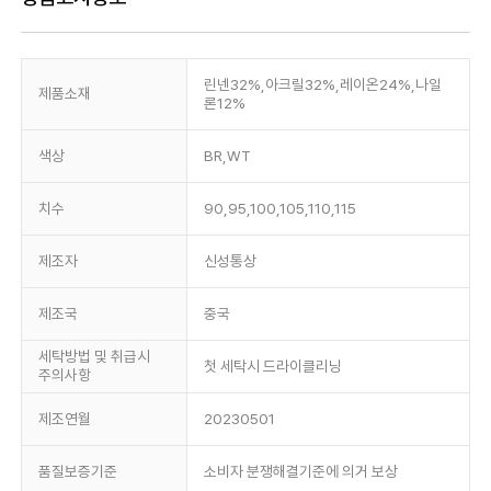
린넨32%,아크릴32%,레이온24%,나일
제품소재
론12%
색상
BR,WT
치수
90,95,100,105,110,115
제조자
신성통상
제조국
중국
세탁방법 및 취급시
첫 세탁시 드라이클리닝
주의사항
제조연월
20230501
품질보증기준
소비자 분쟁해결기준에 의거 보상