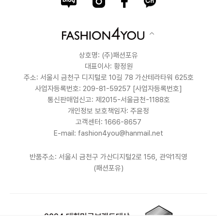
상호명: (주)패션포유
대표이사: 황정원
주소: 서울시 금천구 디지털로 10길 78 가산테라타워 625호
사업자등록번호: 209-81-59257
[사업자등록번호]
통신판매업신고: 제2015-서울금천-1188호
개인정보 보호책임자: 주윤정
고객센터: 1666-8657
E-mail: fashion4you@hanmail.net
반품주소: 서울시 금천구 가산디지털2로 156, 관악1직영
(패션포유)