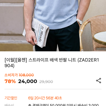
[이월][올젠] 스트라이프 배색 반팔 니트 (ZAD2ER1
904)
소비자가
108,000
78%
24,000
29,900
기간할인
6일 20시간 56분 40초
배송비
총 결제금액이 50,000원 미만시 배송비 3,000