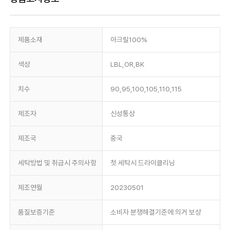
제품소재
아크릴100%
색상
LBL,OR,BK
치수
90,95,100,105,110,115
제조자
신성통상
제조국
중국
세탁방법 및 취급시 주의사항
첫 세탁시 드라이클리닝
제조연월
20230501
품질보증기준
소비자 분쟁해결기준에 의거 보상