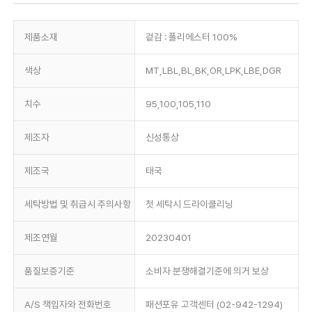
제품소재
겉감 : 폴리에스터 100%
색상
MT,LBL,BL,BK,OR,LPK,LBE,DGR
치수
95,100,105,110
제조자
신성통상
제조국
태국
세탁방법 및 취급시 주의사항
첫 세탁시 드라이클리닝
제조연월
20230401
품질보증기준
소비자 분쟁해결기준에 의거 보상
A/S 책임자와 전화번호
패션포유 고객센터 (02-942-1294)