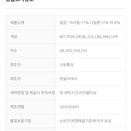
제품소재
겉감 : 아크릴 77% 나일론 17% 마 6%
색상
MT,PGN,OR,BL,CA,LBE,DNV,LPP
치수
95,100,105,110
제조자
신성통상
제조국
방글라데시
세탁방법 및 취급시 주의사항
첫 세탁시 드라이클리닝
제조연월
20230401
품질보증기준
소비자 분쟁해결기준에 의거 보상