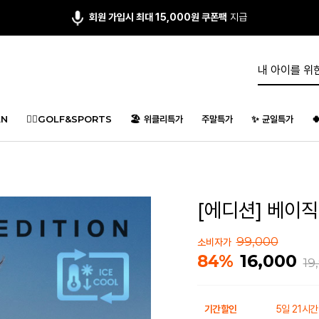
앱다운 3,000원
쿠폰 증정
N
🏌️‍♂️GOLF&SPORTS
🏖️ 위클리특가
주말특가
✨ 균일특가

[에디션] 베이직 
99,000
소비자가
16,000
84%
19
기간할인
5일 21시간