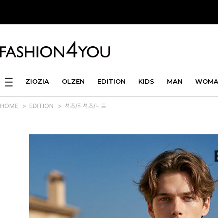
ZIOZIA
OLZEN
EDITION
KIDS
MAN
WOMA
HOME
>
EDITION
>
셔츠/티셔츠/니트