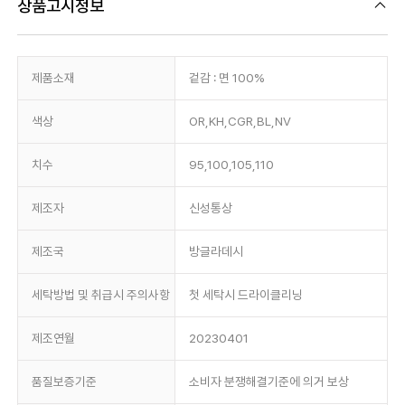
상품고시정보
제품소재
겉감 : 면 100%
색상
OR,KH,CGR,BL,NV
치수
95,100,105,110
제조자
신성통상
제조국
방글라데시
세탁방법 및 취급시 주의사항
첫 세탁시 드라이클리닝
제조연월
20230401
품질보증기준
소비자 분쟁해결기준에 의거 보상