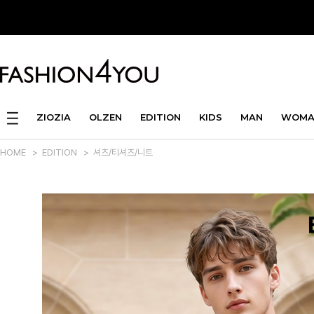
ZIOZIA
OLZEN
EDITION
KIDS
MAN
WOMA
HOME
>
EDITION
>
셔츠/티셔츠/니트