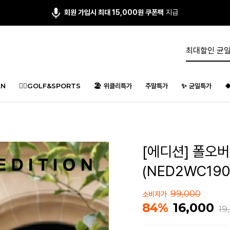
회원 가입시 최대 15,000원 쿠폰팩
지급
N
🏌️‍♂️GOLF&SPORTS
🏖️ 위클리특가
주말특가
✨ 균일특가

[에디션] 폴오버
(NED2WC190
99,000
소비자가
16,000
84%
19