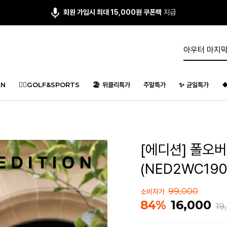
회원 가입시 최대 15,000원 쿠폰팩
지급
N
🏌️‍♂️GOLF&SPORTS
🏖️ 위클리특가
주말특가
✨ 균일특가

[에디션] 폴오버
(NED2WC190
99,000
소비자가
16,000
84%
19