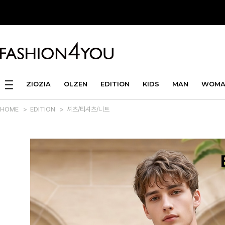
ZIOZIA
OLZEN
EDITION
KIDS
MAN
WOMA
HOME
>
EDITION
>
셔츠/티셔츠/니트