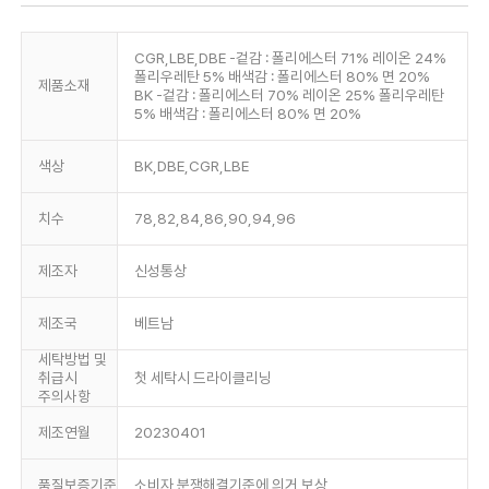
CGR,LBE,DBE -겉감 : 폴리에스터 71% 레이온 24%
폴리우레탄 5% 배색감 : 폴리에스터 80% 면 20%
제품소재
BK -겉감 : 폴리에스터 70% 레이온 25% 폴리우레탄
5% 배색감 : 폴리에스터 80% 면 20%
색상
BK,DBE,CGR,LBE
치수
78,82,84,86,90,94,96
제조자
신성통상
제조국
베트남
세탁방법 및
취급시
첫 세탁시 드라이클리닝
주의사항
제조연월
20230401
품질보증기준
소비자 분쟁해결기준에 의거 보상