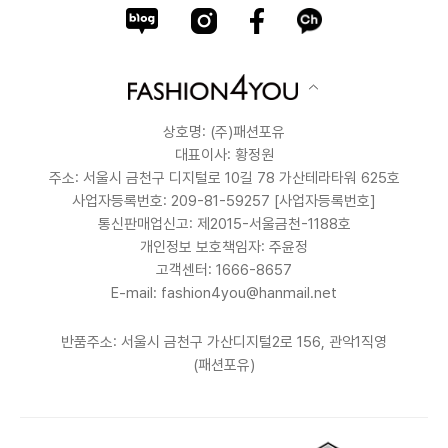
상호명: (주)패션포유
대표이사: 황정원
주소: 서울시 금천구 디지털로 10길 78 가산테라타워 625호
사업자등록번호: 209-81-59257
[사업자등록번호]
통신판매업신고: 제2015-서울금천-1188호
개인정보 보호책임자: 주윤정
고객센터: 1666-8657
E-mail: fashion4you@hanmail.net
반품주소: 서울시 금천구 가산디지털2로 156, 관악1직영
(패션포유)