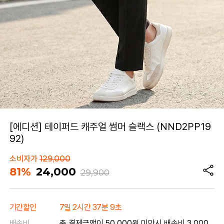
[에디션] 테이퍼드 캐주얼 썸머 슬랙스 (NND2PP19
92)
소비자가
129,000
81%
24,000
29,900
기간할인
7일 2시간 37분 9초
배송비
총 결제금액이 50,000원 미만시 배송비 3,000