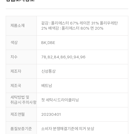
겉감 : 폴리에스터 67% 레이온 31% 폴리우레탄
제품소재
2% 배색감 : 폴리에스터 80% 면 20%
색상
BK,DBE
치수
78,82,84,86,90,94,96
제조자
신성통상
제조국
베트남
세탁방법 및
첫 세탁시 드라이클리닝
취급시 주의사항
제조연월
20230401
품질보증기준
소비자 분쟁해결기준에 의거 보상