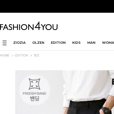
ZIOZIA
OLZEN
EDITION
KIDS
MAN
WOMA
HOME
>
EDITION
>
팬츠