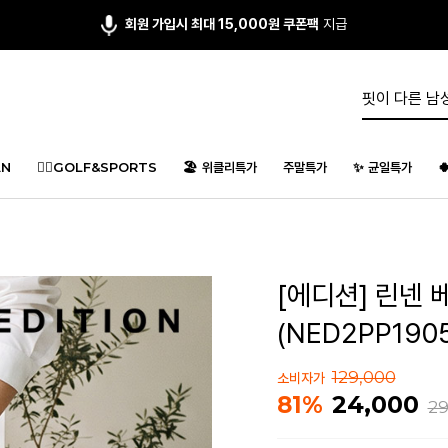
회원 가입시 최대 15,000원 쿠폰팩
지급
N
🏌️‍♂️GOLF&SPORTS
🏖️ 위클리특가
주말특가
✨ 균일특가

[에디션] 린넨
(NED2PP190
129,000
소비자가
24,000
81%
29