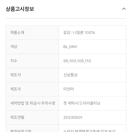
상품고시정보
제품소재
겉감 : 나일론 100%
색상
BL,DNV
치수
95,100,105,110
제조자
신성통상
제조국
미얀마
세탁방법 및 취급시 주의사항
첫 세탁시 드라이클리닝
제조연월
20230501
품질보증기준
소비자 분쟁해결기준에 의거 보상