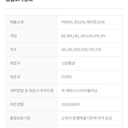
제품소재
마55%,면23%,레이온22%
색상
BE,BR,LBL,KH,LKH,PK,NV
치수
90,95,100,105,110,115
제조자
신성통상
제조국
미얀마
세탁방법 및 취급시 주의사항
첫 세탁시 드라이클리닝
제조연월
20230501
품질보증기준
소비자 분쟁해결기준에 의거 보상