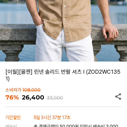
[이월][올젠] 린넨 솔리드 반팔 셔츠 I (ZOD2WC135
1)
소비자가
108,000
76%
26,400
33,000
기간할인
5일 3시간 37분 17초
배송비
총 결제금액이 50,000원 미만시 배송비 3,000