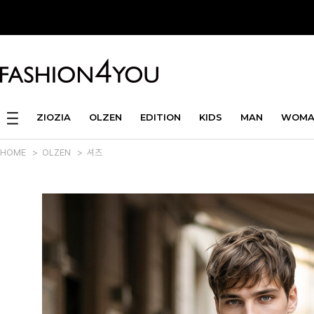
ZIOZIA
OLZEN
EDITION
KIDS
MAN
WOMA
HOME
>
OLZEN
>
셔츠