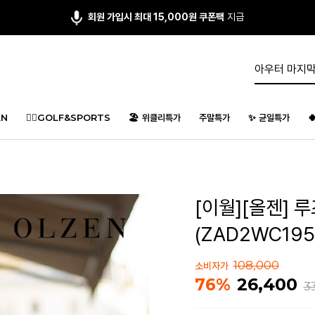
회원 가입시 최대 15,000원 쿠폰팩
지급
N
🏌️‍♂️GOLF&SPORTS
🏖️ 위클리특가
주말특가
✨ 균일특가

[이월][올젠] 
(ZAD2WC195
108,000
소비자가
26,400
76%
3