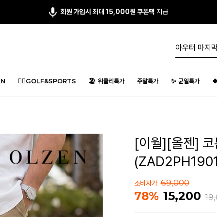
회원 가입시 최대 15,000원 쿠폰팩
지급
N
🏌️‍♂️GOLF&SPORTS
🏖️ 위클리특가
주말특가
✨ 균일특가

[이월][올젠] 
(ZAD2PH1901
69,000
소비자가
15,200
78%
19