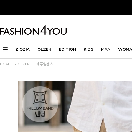
ZIOZIA
OLZEN
EDITION
KIDS
MAN
WOMA
HOME
>
OLZEN
>
캐주얼팬츠