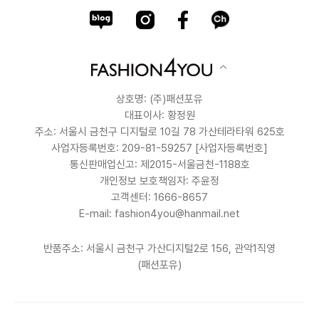
상호명: (주)패션포유
대표이사: 황정원
주소: 서울시 금천구 디지털로 10길 78 가산테라타워 625호
사업자등록번호: 209-81-59257
[사업자등록번호]
통신판매업신고: 제2015-서울금천-1188호
개인정보 보호책임자: 주윤정
고객센터: 1666-8657
E-mail: fashion4you@hanmail.net
반품주소: 서울시 금천구 가산디지털2로 156, 관악1직영
(패션포유)