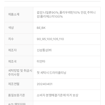
겉감:나일론90%,폴리우레탄10% 안감,주머니
제품소재
감:폴리에스터100%
색상
BE,BK
치수
90,95,100,105,110
제조자
신성통상㈜
제조국
미얀마
세탁방법 및 취급시
첫 세탁시 드라이클리닝
주의사항
제조연월
20240401
품질보증기준
소비자 분쟁해결기준에 의거 보상
A/S 책임자와