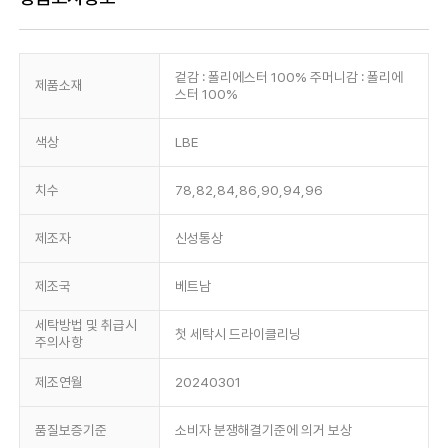
겉감 : 폴리에스터 100% 주머니감 : 폴리에
제품소재
스터 100%
색상
LBE
치수
78,82,84,86,90,94,96
제조자
신성통상
제조국
베트남
세탁방법 및 취급시
첫 세탁시 드라이클리닝
주의사항
제조연월
20240301
품질보증기준
소비자 분쟁해결기준에 의거 보상