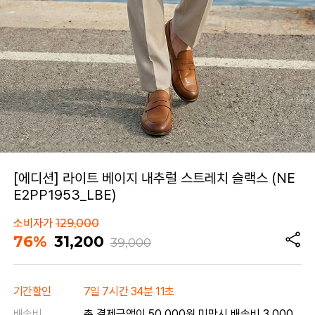
[에디션] 라이트 베이지 내추럴 스트레치 슬랙스 (NE
E2PP1953_LBE)
소비자가
129,000
76%
31,200
39,000
기간할인
7일 7시간 34분 11초
배송비
총 결제금액이 50,000원 미만시 배송비 3,000