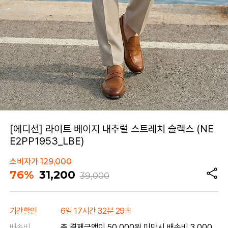
[에디션] 라이트 베이지 내추럴 스트레치 슬랙스 (NE
E2PP1953_LBE)
소비자가
129,000
76%
31,200
39,000
기간할인
6일 17시간 32분 29초
배송비
총 결제금액이 50,000원 미만시 배송비 3,000