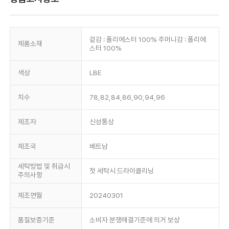
겉감 : 폴리에스터 100% 주머니감 : 폴리에
제품소재
스터 100%
색상
LBE
치수
78,82,84,86,90,94,96
제조자
신성통상
제조국
베트남
세탁방법 및 취급시
첫 세탁시 드라이클리닝
주의사항
제조연월
20240301
품질보증기준
소비자 분쟁해결기준에 의거 보상