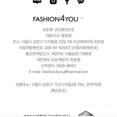
상호명: (주)패션포유
대표이사: 황정원
주소: 서울시 금천구 디지털로 10길 78 가산테라타워 625호
사업자등록번호: 209-81-59257
[사업자등록번호]
통신판매업신고: 제2015-서울금천-1188호
개인정보 보호책임자: 주윤정
고객센터: 1666-8657
E-mail: fashion4you@hanmail.net
반품주소: 서울시 금천구 가산디지털2로 156, 관악1직영
(패션포유)