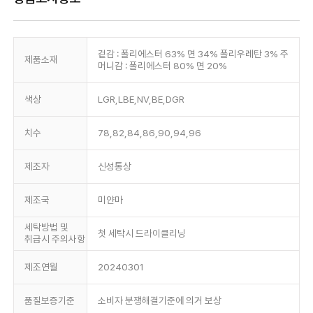
겉감 : 폴리에스터 63% 면 34% 폴리우레탄 3% 주
제품소재
머니감 : 폴리에스터 80% 면 20%
색상
LGR,LBE,NV,BE,DGR
치수
78,82,84,86,90,94,96
제조자
신성통상
제조국
미얀마
세탁방법 및
첫 세탁시 드라이클리닝
취급시 주의사항
제조연월
20240301
품질보증기준
소비자 분쟁해결기준에 의거 보상