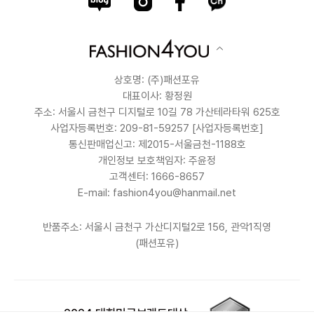
상호명: (주)패션포유
대표이사: 황정원
주소: 서울시 금천구 디지털로 10길 78 가산테라타워 625호
사업자등록번호: 209-81-59257
[사업자등록번호]
통신판매업신고: 제2015-서울금천-1188호
개인정보 보호책임자: 주윤정
고객센터: 1666-8657
E-mail: fashion4you@hanmail.net
반품주소: 서울시 금천구 가산디지털2로 156, 관악1직영
(패션포유)