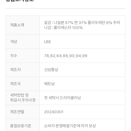
겉감 : 나일론 57% 면 37% 폴리우레탄 6% 주머
제품소재
니감 : 폴리에스터 100%
색상
LBE
치수
78,82,84,86,90,94,96
제조자
신성통상
제조국
베트남
세탁방법 및
첫 세탁시 드라이클리닝
취급시 주의사항
제조연월
20240301
품질보증기준
소비자 분쟁해결기준에 의거 보상