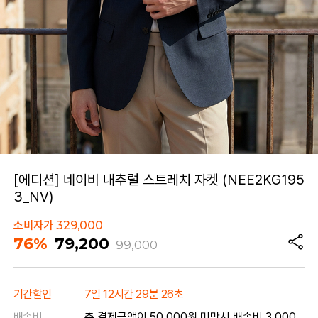
[에디션] 네이비 내추럴 스트레치 자켓 (NEE2KG195
3_NV)
소비자가
329,000
76%
79,200
99,000
기간할인
7일 12시간 29분 26초
배송비
총 결제금액이 50,000원 미만시 배송비 3,000