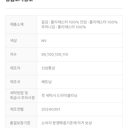
겉감 : 폴리에스터 100% 안감 : 폴리에스터 100%
제품소재
주머니감 : 폴리에스터 100%
색상
NV
치수
95,100,105,110
제조자
신성통상
제조국
베트남
세탁방법 및
첫 세탁시 드라이클리닝
취급시 주의사항
제조연월
20240301
품질보증기준
소비자 분쟁해결기준에 의거 보상