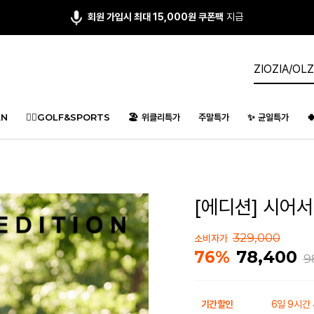
앱다운 3,000원
쿠폰 증정
N
🏌️‍♂️GOLF&SPORTS
🏖️ 위클리특가
주말특가
✨ 균일특가

[에디션] 시어서
329,000
소비자가
78,400
76%
9
기간할인
6일 9시간 