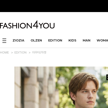
ZIOZIA
OLZEN
EDITION
KIDS
MAN
WOMA
HOME
>
EDITION
>
아우터/자켓