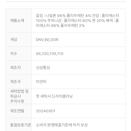
겉감 : 나일론 96% 폴리우레탄 4% 안감 : 폴리에스터
제품소재
100% 주머니감 : 폴리에스터 80% 면 20% 배색 : 폴
리에스터 98% 폴리우레탄 2%
색상
DNV,BE,DGR
치수
95,100,105,110
제조자
신성통상
제조국
미얀마
세탁방법 및
취급시
첫 세탁시 드라이클리닝
주의사항
제조연월
20240301
품질보증기준
소비자 분쟁해결기준에 의거 보상