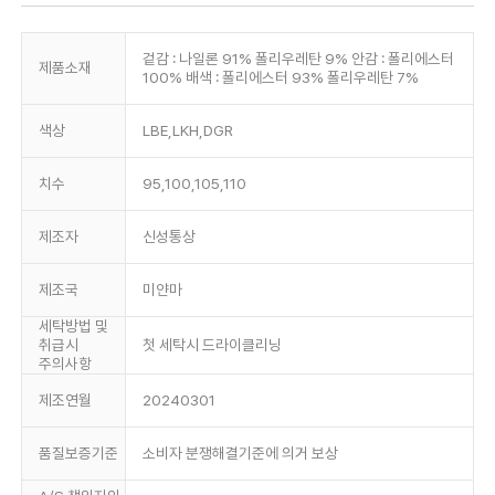
겉감 : 나일론 91% 폴리우레탄 9% 안감 : 폴리에스터
제품소재
100% 배색 : 폴리에스터 93% 폴리우레탄 7%
색상
LBE,LKH,DGR
치수
95,100,105,110
제조자
신성통상
제조국
미얀마
세탁방법 및
취급시
첫 세탁시 드라이클리닝
주의사항
제조연월
20240301
품질보증기준
소비자 분쟁해결기준에 의거 보상