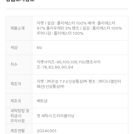
자켓 / 겉감 : 폴리에스터 100% 배색 : 폴리에스터
제품소재
97% 폴리우레탄 3% 팬츠 / 겉감 : 폴리에스터 100%
주머니감 : 폴리에스터 100%
색상
NV
자켓사이즈-95,100,105,110/팬츠사이
치수
즈-78,82,86,90,94
자켓 : ㈜은성 T.F.I/신성통상㈜ 팬츠 : ㈜다니엘인터
제조자
패션/신성통상㈜
제조국
베트남
세탁방법 및
취급시
첫 세탁시 드라이클리닝
주의사항
제조연월
20240301