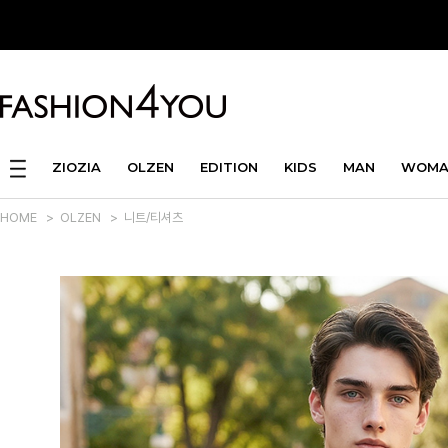
ZIOZIA
OLZEN
EDITION
KIDS
MAN
WOMA
HOME
>
OLZEN
>
니트/티셔츠