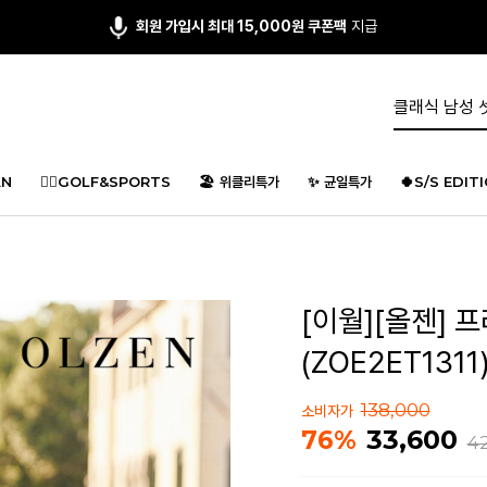
회원 가입시 최대 15,000원 쿠폰팩
지급
N
🏌️‍♂️GOLF&SPORTS
🏖️ 위클리특가
✨ 균일특가
🍀S/S EDIT
[이월][올젠] 
(ZOE2ET1311
138,000
소비자가
33,600
76%
4