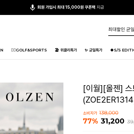
회원 가입시 최대 15,000원 쿠폰팩
지급
N
🏌️‍♂️GOLF&SPORTS
🏖️ 위클리특가
✨ 균일특가
🍀S/S EDIT
[이월][올젠] 
(ZOE2ER1314
138,000
소비자가
31,200
77%
39