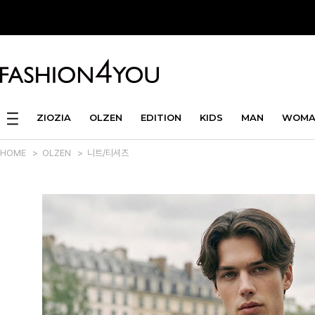
ZIOZIA
OLZEN
EDITION
KIDS
MAN
WOMA
HOME
>
OLZEN
>
니트/티셔츠