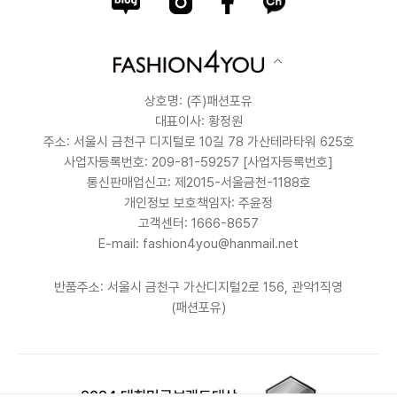
상호명: (주)패션포유
대표이사: 황정원
주소: 서울시 금천구 디지털로 10길 78 가산테라타워 625호
사업자등록번호: 209-81-59257
[사업자등록번호]
통신판매업신고: 제2015-서울금천-1188호
개인정보 보호책임자: 주윤정
고객센터: 1666-8657
E-mail: fashion4you@hanmail.net
반품주소: 서울시 금천구 가산디지털2로 156, 관악1직영
(패션포유)