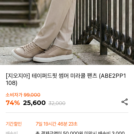
[지오지아] 테이퍼드핏 썸머 미라쿨 팬츠 (ABE2PP1
108)
소비자가
99,000
74%
25,600
32,000
기간할인
7일 19시간 46분 23초
배송비
총 결제금액이 50,000원 미만시 배송비 3,000