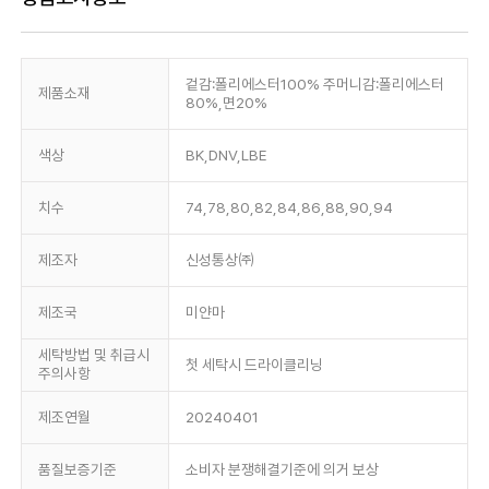
겉감:폴리에스터100% 주머니감:폴리에스터
제품소재
80%,면20%
색상
BK,DNV,LBE
치수
74,78,80,82,84,86,88,90,94
제조자
신성통상㈜
제조국
미얀마
세탁방법 및 취급시
첫 세탁시 드라이클리닝
주의사항
제조연월
20240401
품질보증기준
소비자 분쟁해결기준에 의거 보상