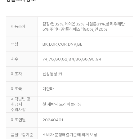
겉감:면32%,레이온32%,나일론31%,폴리우레탄
제품소재
5% 주머니감:폴리에스터80%,면20%
색상
BK,LGR,CGR,DNV,BE
치수
74,78,80,82,84,86,88,90,94
제조자
신성통상㈜
제조국
미얀마
세탁방법 및
취급시
첫 세탁시 드라이클리닝
주의사항
제조연월
20240401
품질보증기준
소비자 분쟁해결기준에 의거 보상