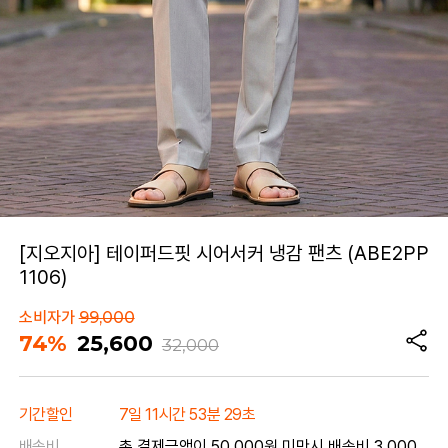
[지오지아] 테이퍼드핏 시어서커 냉감 팬츠 (ABE2PP
1106)
소비자가
99,000
74%
25,600
32,000
기간할인
7일 11시간 53분 29초
배송비
총 결제금액이 50,000원 미만시 배송비 3,000