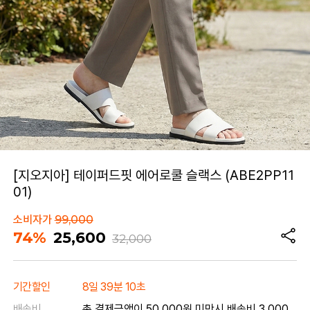
[지오지아] 테이퍼드핏 에어로쿨 슬랙스 (ABE2PP11
01)
소비자가
99,000
74%
25,600
32,000
기간할인
8일 39분 10초
배송비
총 결제금액이 50,000원 미만시 배송비 3,000