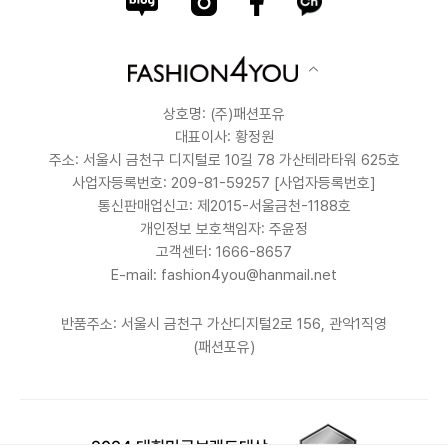
상호명: (주)패션포유
대표이사: 황정원
주소: 서울시 금천구 디지털로 10길 78 가산테라타워 625호
사업자등록번호: 209-81-59257
[사업자등록번호]
통신판매업신고: 제2015-서울금천-1188호
개인정보 보호책임자: 주윤정
고객센터: 1666-8657
E-mail: fashion4you@hanmail.net
반품주소: 서울시 금천구 가산디지털2로 156, 관악1직영
(패션포유)