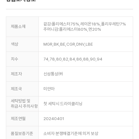
겉감:폴리에스터75%,레이온18%,폴리우레탄7%
제품소재
주머니감:폴리에스터80%,면20%
색상
MGR,BK,BE,CGR,DNV,LBE
치수
74,78,80,82,84,86,88,90,94
제조자
신성통상㈜
제조국
미얀마
세탁방법 및
첫 세탁시 드라이클리닝
취급시 주의사항
제조연월
20240401
품질보증기준
소비자 분쟁해결기준에 의거 보상