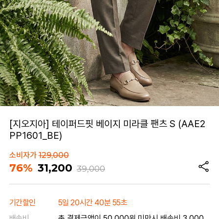
[지오지아] 테이퍼드핏 베이지 미라클 팬츠 S (AAE2
PP1601_BE)
소비자가
129,000
76%
31,200
39,000
기간할인
5일 20시간 40분 55초
배송비
총 결제금액이 50,000원 미만시 배송비 3,000