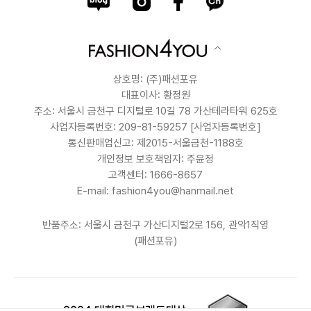
상호명: (주)패션포유
대표이사: 황정원
주소: 서울시 금천구 디지털로 10길 78 가산테라타워 625호
사업자등록번호: 209-81-59257
[사업자등록번호]
통신판매업신고: 제2015-서울금천-1188호
개인정보 보호책임자: 주윤정
고객센터: 1666-8657
E-mail: fashion4you@hanmail.net
반품주소: 서울시 금천구 가산디지털2로 156, 관악1직영
(패션포유)