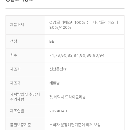
겉감:폴리에스터100% 주머니감:폴리에스터
제품소재
80%,면20%
색상
BE
치수
74,78,80,82,84,86,88,90,94
제조자
신성통상㈜
제조국
베트남
세탁방법 및 취급시
첫 세탁시 드라이클리닝
주의사항
제조연월
20240401
품질보증기준
소비자 분쟁해결기준에 의거 보상