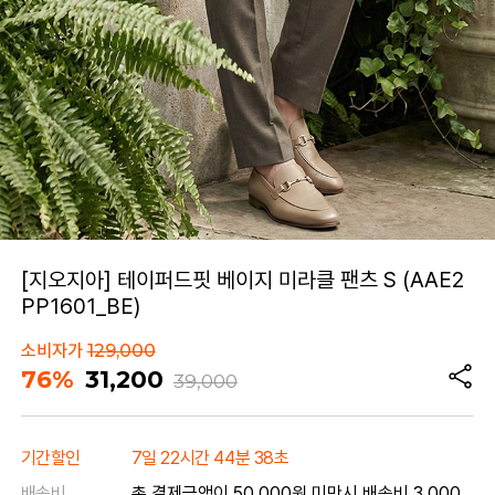
[지오지아] 테이퍼드핏 베이지 미라클 팬츠 S (AAE2
PP1601_BE)
소비자가
129,000
76%
31,200
39,000
기간할인
7일 22시간 44분 38초
배송비
총 결제금액이 50,000원 미만시 배송비 3,000