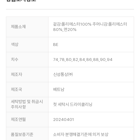
겉감:폴리에스터100% 주머니감:폴리에스터
제품소재
80%,면20%
색상
BE
치수
74,78,80,82,84,86,88,90,94
제조자
신성통상㈜
제조국
베트남
세탁방법 및 취급시
첫 세탁시 드라이클리닝
주의사항
제조연월
20240401
품질보증기준
소비자 분쟁해결기준에 의거 보상