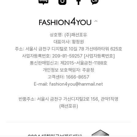
상호명: (주)패션포유
대표이사: 황정원
주소: 서울시 금천구 디지털로 10길 78 가산테라타워 625호
사업자등록번호: 209-81-59257
[사업자등록번호]
통신판매업신고: 제2015-서울금천-1188호
개인정보 보호책임자: 주윤정
고객센터: 1666-8657
E-mail: fashion4you@hanmail.net
반품주소: 서울시 금천구 가산디지털2로 156, 관악1직영
(패션포유)