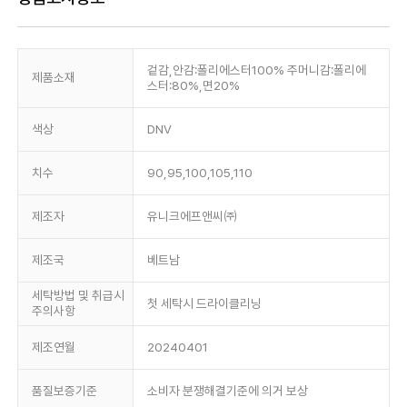
겉감,안감:폴리에스터100% 주머니감:폴리에
제품소재
스터:80%,면20%
색상
DNV
치수
90,95,100,105,110
제조자
유니크에프앤씨㈜
제조국
베트남
세탁방법 및 취급시
첫 세탁시 드라이클리닝
주의사항
제조연월
20240401
품질보증기준
소비자 분쟁해결기준에 의거 보상