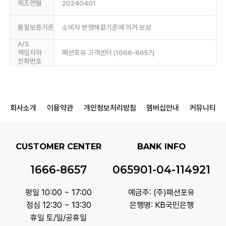
제조연월
20240401
품질보증기준
소비자 분쟁해결기준에 의거 보상
A/S
책임자와
패션포유 고객센터 (1666-8657)
전화번호
회사소개
이용약관
개인정보처리방침
멤버십안내
커뮤니티
CUSTOMER CENTER
BANK INFO
1666-8657
065901-04-114921
평일 10:00 ~ 17:00
예금주: (주)패션포유
점심 12:30 ~ 13:30
은행명: KB국민은행
휴일 토/일/공휴일