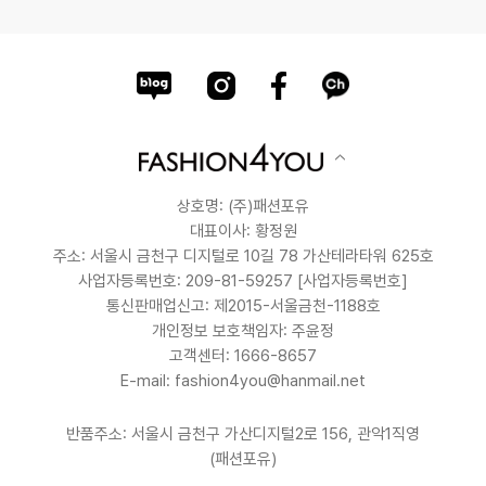
상호명: (주)패션포유
대표이사: 황정원
주소: 서울시 금천구 디지털로 10길 78 가산테라타워 625호
사업자등록번호: 209-81-59257
[사업자등록번호]
통신판매업신고: 제2015-서울금천-1188호
개인정보 보호책임자: 주윤정
고객센터: 1666-8657
E-mail: fashion4you@hanmail.net
반품주소: 서울시 금천구 가산디지털2로 156, 관악1직영
(패션포유)