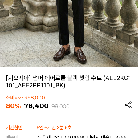
[지오지아] 썸머 에어로쿨 블랙 셋업 수트 (AEE2KG1
101_AEE2PP1101_BK)
소비자가
398,000
80%
78,400
98,000
기간할인
5일 6시간 3분 5초
배송비
총 결제금액이 50,000원 미만시 배송비 3,000