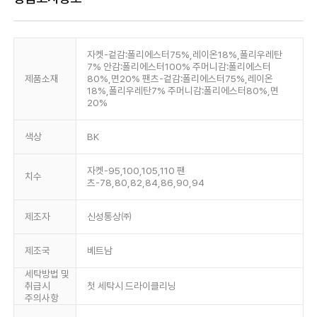
자켓-겉감:폴리에스터75%,레이온18%,폴리우레탄
7% 안감:폴리에스터100% 주머니감:폴리에스터
제품소재
80%,면20% 팬츠-겉감:폴리에스터75%,레이온
18%,폴리우레탄7% 주머니감:폴리에스터80%,면
20%
색상
BK
자켓-95,100,105,110 팬
치수
츠-78,80,82,84,86,90,94
제조자
신성통상㈜
제조국
베트남
세탁방법 및
취급시
첫 세탁시 드라이클리닝
주의사항