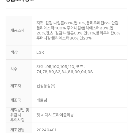
자켓-겉감:나일론63%,면31%,폴리우레탄6% 안감:
폴리에스터:100% 주머니감:폴리에스터80%,면
제품소재
20%,팬츠-겉감:나일론63%,면31%,폴리우레탄6%
주머니감:폴리에스터80%,면20%
색상
LGR
자켓 : 95,100,105,110, 팬츠 :
치수
74,78,80,82,84,86,90,94,98
제조자
신성통상㈜
제조국
베트남
세탁방법 및
취급시
첫 세탁시 드라이클리닝
주의사항
제조연월
20240401