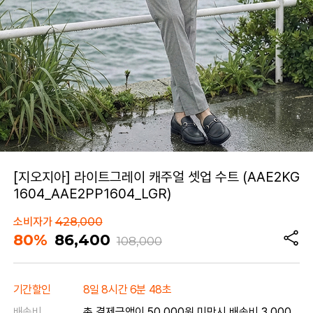
[지오지아] 라이트그레이 캐주얼 셋업 수트 (AAE2KG
1604_AAE2PP1604_LGR)
소비자가
428,000
80%
86,400
108,000
기간할인
8일 8시간 6분 48초
배송비
총 결제금액이 50,000원 미만시 배송비 3,000