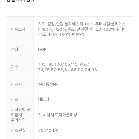
자켓-겉감,안감:폴리에스터100% 주머니감:폴리에스
제품소재
터:80%,면20%,팬츠-겉감:폴리에스터100% 주머니
감:폴리에스터80%,면20%
색상
DGR
자켓 : 95,100,105,110, 팬츠 :
치수
74,78,80,82,84,86,90,94,98
제조자
신성통상㈜
제조국
베트남
세탁방법 및
취급시
첫 세탁시 드라이클리닝
주의사항
제조연월
20240401