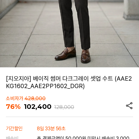
[지오지아] 베이직 썸머 다크그레이 셋업 수트 (AAE2
KG1602_AAE2PP1602_DGR)
소비자가
428,000
76%
102,400
128,000
기간할인
8일 33분 56초
배송비
총 결제금액이 50,000원 미만시 배송비 3,000