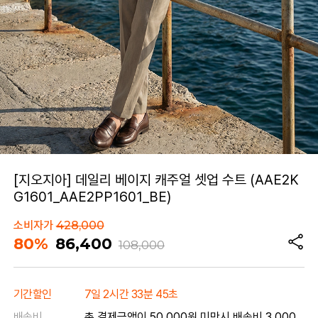
[지오지아] 데일리 베이지 캐주얼 셋업 수트 (AAE2K
G1601_AAE2PP1601_BE)
소비자가
428,000
80%
86,400
108,000
기간할인
7일 2시간 33분 45초
배송비
총 결제금액이 50,000원 미만시 배송비 3,000