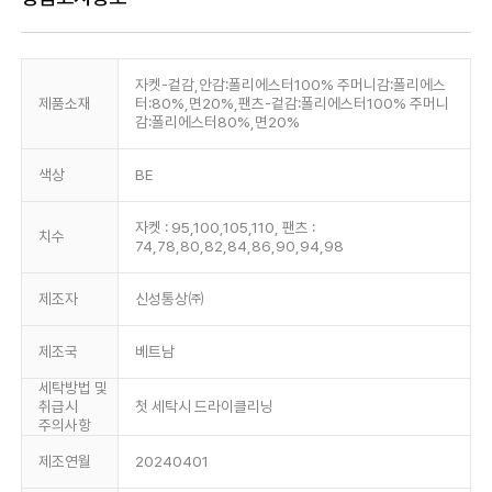
자켓-겉감,안감:폴리에스터100% 주머니감:폴리에스
제품소재
터:80%,면20%,팬츠-겉감:폴리에스터100% 주머니
감:폴리에스터80%,면20%
색상
BE
자켓 : 95,100,105,110, 팬츠 :
치수
74,78,80,82,84,86,90,94,98
제조자
신성통상㈜
제조국
베트남
세탁방법 및
취급시
첫 세탁시 드라이클리닝
주의사항
제조연월
20240401