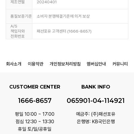
제조연월
20240401
품질보증기준
소비자 분쟁해결기준에 의거 보상
A/S
책임자와
패션포유 고객센터 (1666-8657)
전화번호
회사소개
이용약관
개인정보처리방침
멤버십안내
커뮤니티
CUSTOMER CENTER
BANK INFO
1666-8657
065901-04-114921
평일 10:00 ~ 17:00
예금주: (주)패션포유
점심 12:30 ~ 13:30
은행명: KB국민은행
휴일 토/일/공휴일