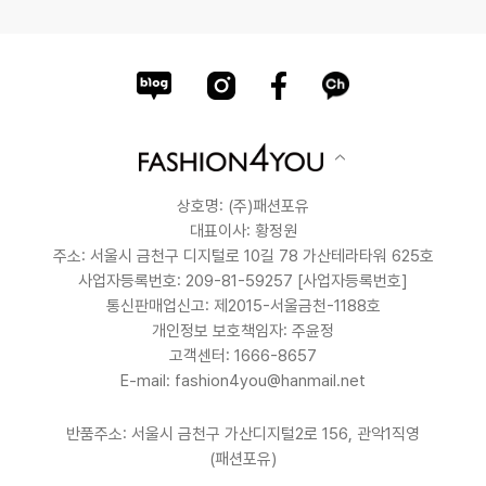
상호명: (주)패션포유
대표이사: 황정원
주소: 서울시 금천구 디지털로 10길 78 가산테라타워 625호
사업자등록번호: 209-81-59257
[사업자등록번호]
통신판매업신고: 제2015-서울금천-1188호
개인정보 보호책임자: 주윤정
고객센터: 1666-8657
E-mail: fashion4you@hanmail.net
반품주소: 서울시 금천구 가산디지털2로 156, 관악1직영
(패션포유)