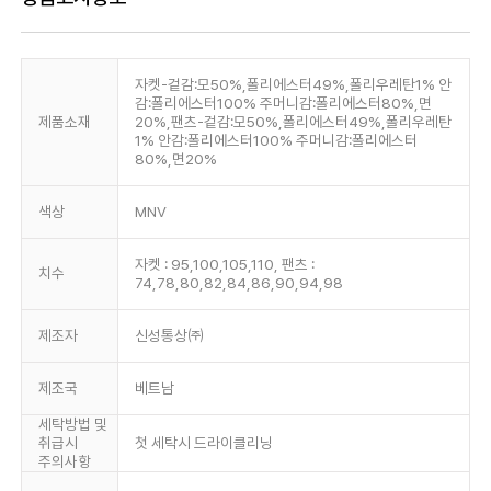
자켓-겉감:모50%,폴리에스터49%,폴리우레탄1% 안
감:폴리에스터100% 주머니감:폴리에스터80%,면
제품소재
20%,팬츠-겉감:모50%,폴리에스터49%,폴리우레탄
1% 안감:폴리에스터100% 주머니감:폴리에스터
80%,면20%
색상
MNV
자켓 : 95,100,105,110, 팬츠 :
치수
74,78,80,82,84,86,90,94,98
제조자
신성통상㈜
제조국
베트남
세탁방법 및
취급시
첫 세탁시 드라이클리닝
주의사항