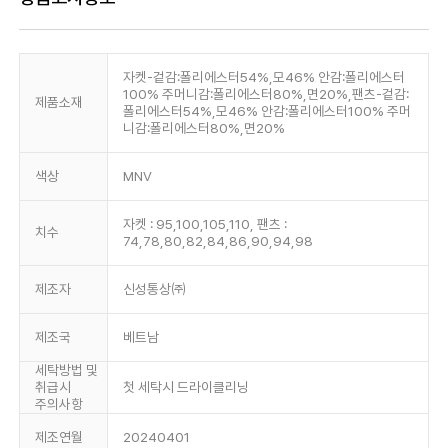
자켓-겉감:폴리에스터54%,모46% 안감:폴리에스터
100% 주머니감:폴리에스터80%,면20%,팬츠-겉감:
제품소재
폴리에스터54%,모46% 안감:폴리에스터100% 주머
니감:폴리에스터80%,면20%
색상
MNV
자켓 : 95,100,105,110, 팬츠 :
치수
74,78,80,82,84,86,90,94,98
제조자
신성통상㈜
제조국
베트남
세탁방법 및
취급시
첫 세탁시 드라이클리닝
주의사항
제조연월
20240401