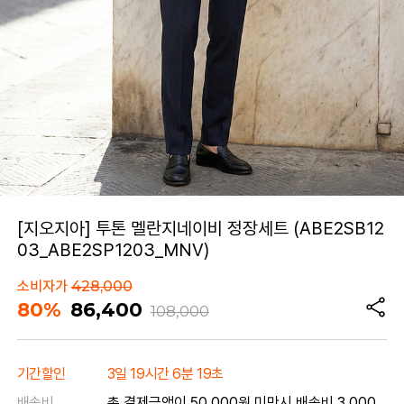
[지오지아] 투톤 멜란지네이비 정장세트 (ABE2SB12
03_ABE2SP1203_MNV)
소비자가
428,000
80%
86,400
108,000
기간할인
3일 19시간 6분 19초
배송비
총 결제금액이 50,000원 미만시 배송비 3,000