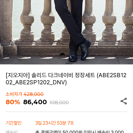
[지오지아] 솔리드 다크네이비 정장세트 (ABE2SB12
02_ABE2SP1202_DNV)
소비자가
428,000
80%
86,400
108,000
기간할인
3일 23시간 53분 7초
배송비
총 결제금액이 50,000원 미만시 배송비 3,000