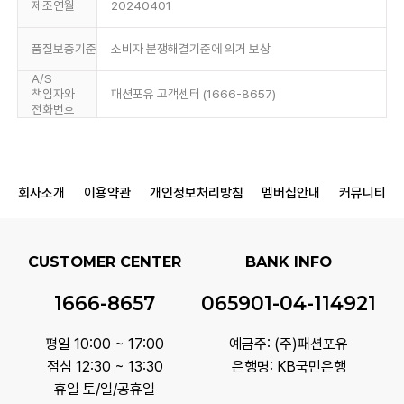
제조연월
20240401
품질보증기준
소비자 분쟁해결기준에 의거 보상
A/S
책임자와
패션포유 고객센터 (1666-8657)
전화번호
회사소개
이용약관
개인정보처리방침
멤버십안내
커뮤니티
CUSTOMER CENTER
BANK INFO
1666-8657
065901-04-114921
평일 10:00 ~ 17:00
예금주: (주)패션포유
점심 12:30 ~ 13:30
은행명: KB국민은행
휴일 토/일/공휴일