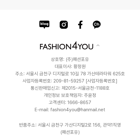
상호명: (주)패션포유
대표이사: 황정원
주소: 서울시 금천구 디지털로 10길 78 가산테라타워 625호
사업자등록번호: 209-81-59257
[사업자등록번호]
통신판매업신고: 제2015-서울금천-1188호
개인정보 보호책임자: 주윤정
고객센터: 1666-8657
E-mail: fashion4you@hanmail.net
반품주소: 서울시 금천구 가산디지털2로 156, 관악1직영
(패션포유)