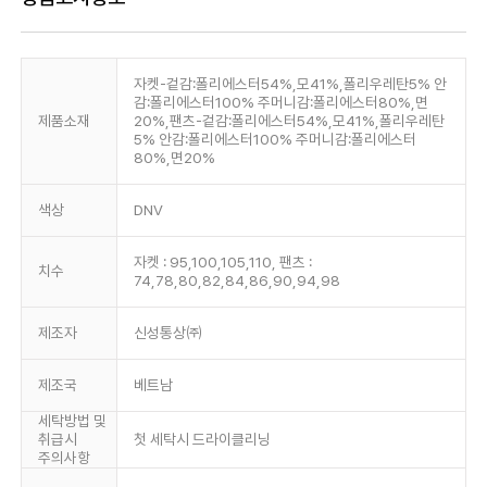
자켓-겉감:폴리에스터54%,모41%,폴리우레탄5% 안
감:폴리에스터100% 주머니감:폴리에스터80%,면
제품소재
20%,팬츠-겉감:폴리에스터54%,모41%,폴리우레탄
5% 안감:폴리에스터100% 주머니감:폴리에스터
80%,면20%
색상
DNV
자켓 : 95,100,105,110, 팬츠 :
치수
74,78,80,82,84,86,90,94,98
제조자
신성통상㈜
제조국
베트남
세탁방법 및
취급시
첫 세탁시 드라이클리닝
주의사항