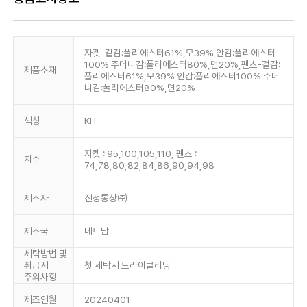
자켓-겉감:폴리에스터61%,모39% 안감:폴리에스터
100% 주머니감:폴리에스터80%,면20%,팬츠-겉감:
제품소재
폴리에스터61%,모39% 안감:폴리에스터100% 주머
니감:폴리에스터80%,면20%
색상
KH
자켓 : 95,100,105,110, 팬츠 :
치수
74,78,80,82,84,86,90,94,98
제조자
신성통상㈜
제조국
베트남
세탁방법 및
취급시
첫 세탁시 드라이클리닝
주의사항
제조연월
20240401