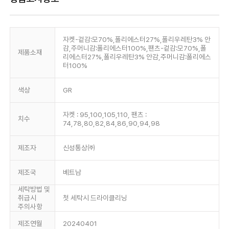
자켓-겉감:모70%,폴리에스터27%,폴리우레탄3% 안
감,주머니감:폴리에스터100%,팬츠-겉감:모70%,폴
제품소재
리에스터27%,폴리우레탄3% 안감,주머니감:폴리에스
터100%
색상
GR
자켓 : 95,100,105,110, 팬츠 :
치수
74,78,80,82,84,86,90,94,98
제조자
신성통상㈜
제조국
베트남
세탁방법 및
취급시
첫 세탁시 드라이클리닝
주의사항
제조연월
20240401