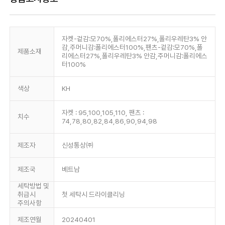
자켓-겉감:모70%,폴리에스터27%,폴리우레탄3% 안
감,주머니감:폴리에스터100%,팬츠-겉감:모70%,폴
제품소재
리에스터27%,폴리우레탄3% 안감,주머니감:폴리에스
터100%
색상
KH
자켓 : 95,100,105,110, 팬츠 :
치수
74,78,80,82,84,86,90,94,98
제조자
신성통상㈜
제조국
베트남
세탁방법 및
취급시
첫 세탁시 드라이클리닝
주의사항
제조연월
20240401