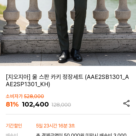
[지오지아] 울 스판 카키 정장세트 (AAE2SB1301_A
AE2SP1301_KH)
소비자가
528,000
81%
102,400
128,000
기간할인
5일 23시간 16분 3초
배송비
총 결제금액이 50,000원 미만시 배송비 3,000