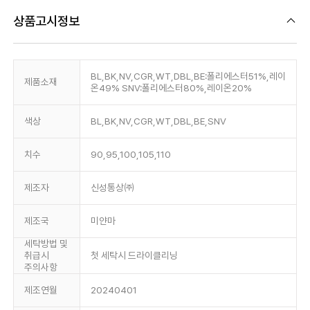
상품고시정보
BL,BK,NV,CGR,WT,DBL,BE:폴리에스터51%,레이
제품소재
온49% SNV:폴리에스터80%,레이온20%
색상
BL,BK,NV,CGR,WT,DBL,BE,SNV
치수
90,95,100,105,110
제조자
신성통상㈜
제조국
미얀마
세탁방법 및
취급시
첫 세탁시 드라이클리닝
주의사항
제조연월
20240401