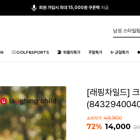
앱다운 3,000원
쿠폰 증정
N
🏌️‍♂️GOLF&SPORTS
🏖️ 위클리특가
주말특가
✨ 균일특가

[래핑차일드] 크
(8432940040
49,900
소비자가
14,000
72%
20