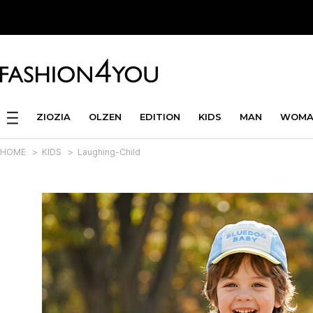
ZIOZIA
OLZEN
EDITION
KIDS
MAN
WOMA
HOME
>
KIDS
>
Laughing-Child