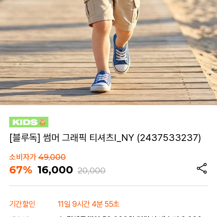
[블루독] 썸머 그래픽 티셔츠I_NY (2437533237)
소비자가
49,000
67%
16,000
20,000
기간할인
11일 9시간 4분 55초