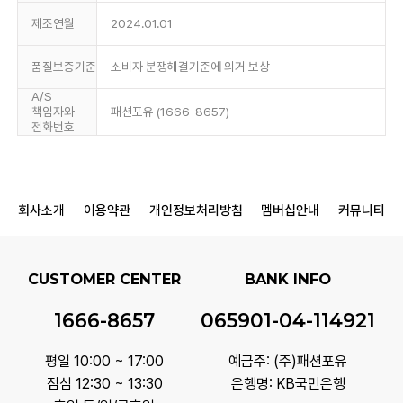
제조연월
2024.01.01
품질보증기준
소비자 분쟁해결기준에 의거 보상
A/S
책임자와
패션포유 (1666-8657)
전화번호
회사소개
이용약관
개인정보처리방침
멤버십안내
커뮤니티
CUSTOMER CENTER
BANK INFO
1666-8657
065901-04-114921
평일 10:00 ~ 17:00
예금주: (주)패션포유
점심 12:30 ~ 13:30
은행명: KB국민은행