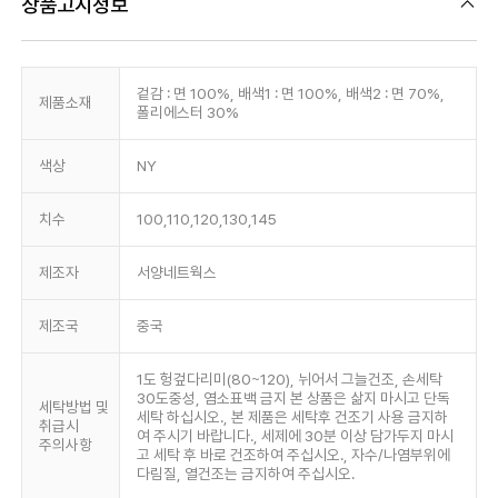
상품고시정보
겉감 : 면 100%, 배색1 : 면 100%, 배색2 : 면 70%,
제품소재
폴리에스터 30%
색상
NY
치수
100,110,120,130,145
제조자
서양네트웍스
제조국
중국
1도 헝겊다리미(80~120), 뉘어서 그늘건조, 손세탁
30도중성, 염소표백 금지 본 상품은 삶지 마시고 단독
세탁방법 및
세탁 하십시오., 본 제품은 세탁후 건조기 사용 금지하
취급시
여 주시기 바랍니다., 세제에 30분 이상 담가두지 마시
주의사항
고 세탁 후 바로 건조하여 주십시오., 자수/나염부위에
다림질, 열건조는 금지하여 주십시오.