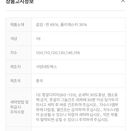
상품고시정보
제품소재
겉감 : 면 65%, 폴리에스터 35%
색상
YE
치수
100,110,120,130,145,155
제조자
서양네트웍스
제조국
중국
1도 헝겊다리미(80~120), 손세탁 30도중성, 염소표
백 금지, 옷걸이 그늘건조 세제에 30분 이상 담가두지
세탁방법 및
마시고 세탁 후 바로 건조하여 주십시오., 자수/나염부
취급시
위에 다림질, 열건조는 금지하여 주십시오., 자수/나염
주의사항
이 손상될 수 있으니 뒤집어 세탁하십시오., 작은 부품
이 탈락되면 삼킬 수 있으니 주의하여 주십시오.