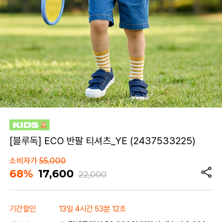
[블루독] ECO 반팔 티셔츠_YE (2437533225)
소비자가
55,000
68%
17,600
22,000
기간할인
13일 4시간 53분 12초