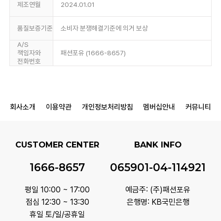
제조연월
2024.01.01
품질보증기준
소비자 분쟁해결기준에 의거 보상
A/S
책임자와
패션포유 (1666-8657)
전화번호
회사소개
이용약관
개인정보처리방침
멤버십안내
커뮤니티
CUSTOMER CENTER
BANK INFO
1666-8657
065901-04-114921
평일 10:00 ~ 17:00
예금주: (주)패션포유
점심 12:30 ~ 13:30
은행명: KB국민은행
휴일 토/일/공휴일